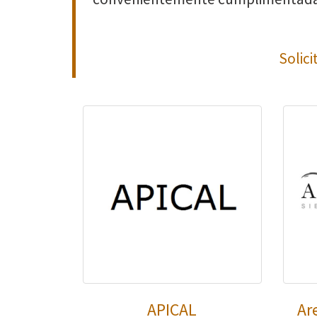
Solici
APICAL
Ar