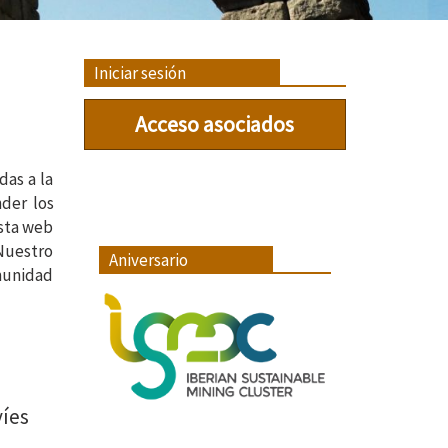
Iniciar sesión
Acceso asociados
das a la
nder los
Esta web
 Nuestro
Aniversario
omunidad
íes