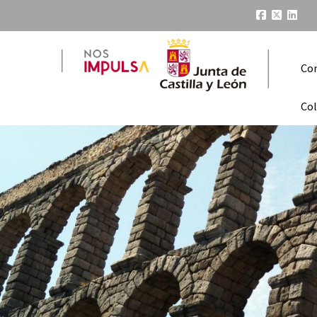
Co
Col