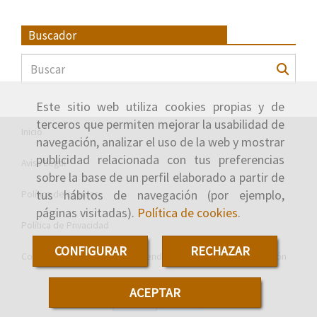
Buscador
Este sitio web utiliza cookies propias y de
terceros que permiten mejorar la usabilidad de
Inicio
navegación, analizar el uso de la web y mostrar
publicidad relacionada con tus preferencias
Aviso Legal
sobre la base de un perfil elaborado a partir de
tus hábitos de navegación (por ejemplo,
Política de cookies
páginas visitadas).
Política de cookies
.
Política de Privacidad
CONFIGURAR
RECHAZAR
Consejería de Economía y Hacienda de la Junta de Castilla y León
ACEPTAR