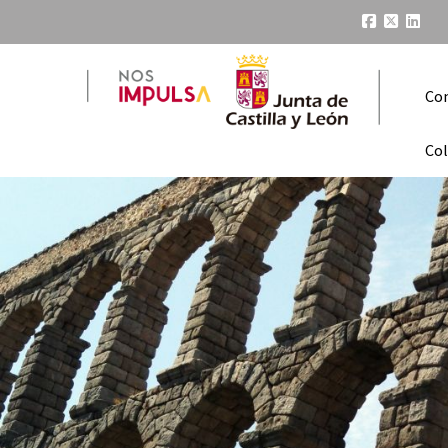
Co
Col