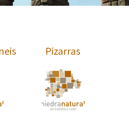
neis
Pizarras