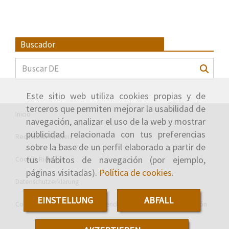
Buscador
Este sitio web utiliza cookies propias y de
terceros que permiten mejorar la usabilidad de
Inicio
navegación, analizar el uso de la web y mostrar
publicidad relacionada con tus preferencias
Rechtlicher Hinweis
sobre la base de un perfil elaborado a partir de
tus hábitos de navegación (por ejemplo,
Cookie-Richtlinie
páginas visitadas).
Política de cookies
.
Datenschutzerklärung
EINSTELLUNG
ABFALL
Consejería de Economía y Hacienda de la Junta de Castilla y León